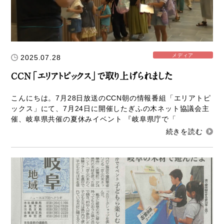
新着情報
Service
メディア
2025.07.28
企業検索
CCN「エリアトピックス」で取り上げられました
ぎふの木ガーデン
こんにちは。7月28日放送のCCN朝の情報番組「エリアトピ
ックス」にて、7月24日に開催したぎふの木ネット協議会主
ぎふの木ネットの家づくり
催、岐阜県共催の夏休みイベント 『岐阜県庁で「
住宅ストック事業
補助金・お得情報
モクタウンとは
施工事例
岐阜県産材商品