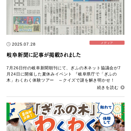
参加企業/団体一覧
Column
メディア
2025.07.28
構造材パッケージ
岐阜新聞に記事が掲載されました
潜入！岐阜県産材ができるまで
7月26日付の岐阜新聞朝刊にて、ぎふの木ネット協議会が7
知ってほしい木のコト森のコト
月24日に開催した夏休みイベント 『岐阜県庁で「ぎふの
木」わくわく体験ツアー ～クイズで謎を解き明かせ！
Dr.みのりんの実験室
対談シリーズ
ぎふの木コラム