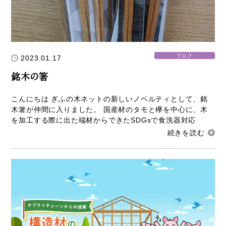
新着情報
Service
ブログ
2023.01.17
企業検索
銘木の箸
ぎふの木ガーデン
こんにちは ぎふの木ネットの新しいノベルティとして、銘
木箸が仲間に入りました。 国産材のタモと欅を中心に、木
ぎふの木ネットの家づくり
を加工する際に出た端材からできたSDGsで食洗器対応
住宅ストック事業
補助金・お得情報
モクタウンとは
施工事例
岐阜県産材商品