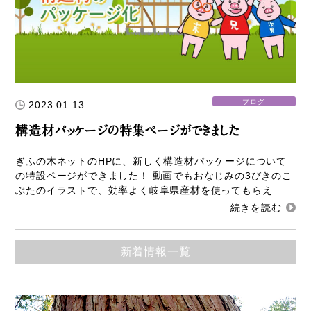
参加企業/団体一覧
Column
ブログ
2023.01.13
構造材パッケージ
構造材パッケージの特集ページができました
潜入！岐阜県産材ができるまで
ぎふの木ネットのHPに、新しく構造材パッケージについて
知ってほしい木のコト森のコト
の特設ページができました！ 動画でもおなじみの3びきのこ
ぶたのイラストで、効率よく岐阜県産材を使ってもらえ
Dr.みのりんの実験室
対談シリーズ
新着情報一覧
ぎふの木コラム