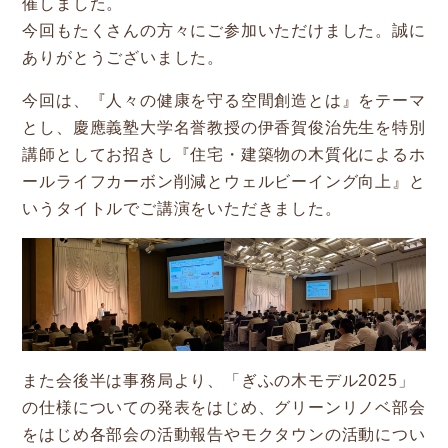
催しました。
新着情報
今回もたくさんの方々にご参加いただけました。誠に
ありがとうございました。
Service
今回は、『人々の健康を守る空間創造とは』をテーマ
とし、慶應義塾大学名誉教授の伊香賀俊治先生を特別
企業検索
講師としてお招きし『住宅・建築物の木質化によるホ
ールライフカーボン削減とウェルビーイング向上』と
ぎふの木ガーデン
いうタイトルでご講演をいただきました。
ぎふの木ネットの家づくり
住宅ストック事業
補助金・お得情報
モクタウンとは
また会後半は事務局より、「ぎふの木モデル2025」
施工事例
の仕様についての発表をはじめ、グリーンリノベ部会
をはじめ各部会の活動報告やモクタウンの活動につい
岐阜県産材商品