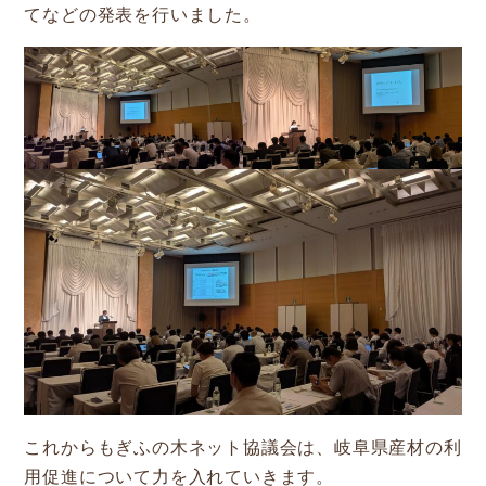
てなどの発表を行いました。
参加企業/団体一覧
Column
構造材パッケージ
潜入！岐阜県産材ができるまで
知ってほしい木のコト森のコト
Dr.みのりんの実験室
対談シリーズ
ぎふの木コラム
これからもぎふの木ネット協議会は、岐阜県産材の利
用促進について力を入れていきます。