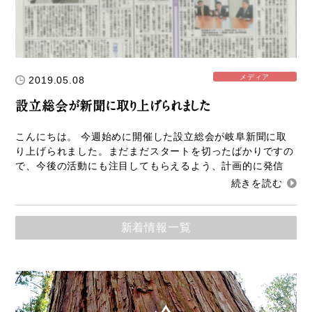
新着情報
Service
メディア
2019.05.08
企業検索
設立総会が新聞に取り上げられました
ぎふの木ガーデン
こんにちは。 今週始めに開催した設立総会が岐阜新聞に取
り上げられました。まだまだスタートを切ったばかりですの
ぎふの木ネットの家づくり
で、今後の活動にも注目してもらえるよう、計画的に発信
住宅ストック事業
補助金・お得情報
新着情報一覧
モクタウンとは
施工事例
岐阜県産材商品