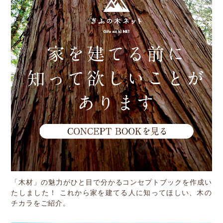
参加企業/団体一覧
Column
構造材パッケージ
潜入！岐阜県産材ができるまで
知ってほしい木のコト森のコト
Dr.みのりんの実験室
対談シリーズ
「木材」の魅力がひと目で分かるコンセプトブックを作成い
ぎふの木コラム
たしました！ これから家を建てる人に知ってほしい、木の
チカラをご紹介。