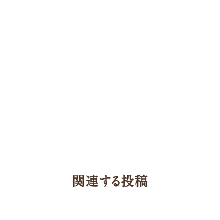
参加企業/団体一覧
Column
前の記事
構造材パッケージ
新着情報一覧
潜入！岐阜県産材ができるまで
知ってほしい木のコト森のコト
次の記事
Dr.みのりんの実験室
対談シリーズ
関連する投稿
ぎふの木コラム