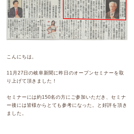
新着情報
Service
企業検索
ぎふの木ガーデン
こんにちは。
ぎふの木ネットの家づくり
11月27日の岐阜新聞に昨日のオープンセミナーを取
住宅ストック事業
り上げて頂きました！
補助金・お得情報
セミナーには約150名の方にご参加いただき、セミナ
ー後には皆様からとても参考になった。と好評を頂き
モクタウンとは
ました。
施工事例
岐阜県産材商品