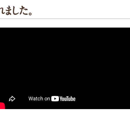
補助金・お得情報
れました。
モクタウンとは
施工事例
岐阜県産材商品
参加企業/団体一覧