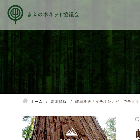
About us
ぎふの木ネットとは
ホーム
新着情報
岐阜放送「イチオシナビ」でモクタ
ぎふの木ネットとSDGs
ご利用ガイド
はじめてご利用されるお客様へ