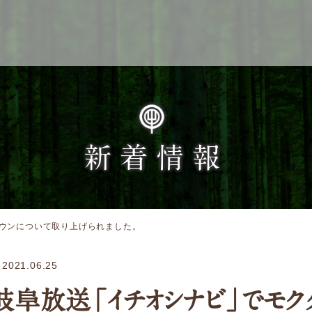
Service
新着情報
企業検索
ウンについて取り上げられました。
ぎふの木ガーデン
ぎふの木ネットの家づくり
2021.06.25
住宅ストック事業
岐阜放送「イチオシナビ」でモク