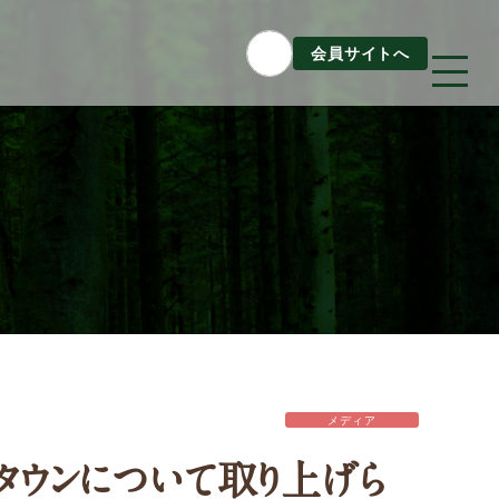
会員サイトへ
Column
構造材パッケージ
潜入！岐阜県産材ができるまで
知ってほしい木のコト森のコト
メディア
Dr.みのりんの実験室
タウンについて取り上げら