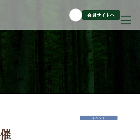
会員サイトへ
Column
構造材パッケージ
潜入！岐阜県産材ができるまで
知ってほしい木のコト森のコト
イベント
Dr.みのりんの実験室
開催