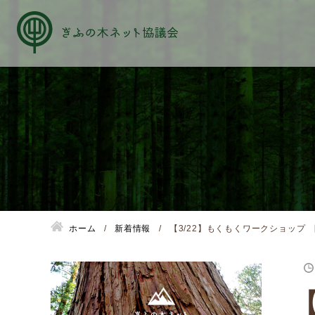
About us
ぎふの木ネットとは
ホーム
新着情報
【3/22】もくもくワークショップ
ぎふの木ネットとSDGs
ご利用ガイド
はじめてご利用されるお客様へ