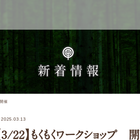
Service
新着情報
企業検索
 開催
ぎふの木ガーデン
ぎふの木ネットの家づくり
2025.03.13
住宅ストック事業
【3/22】もくもくワークショップ 