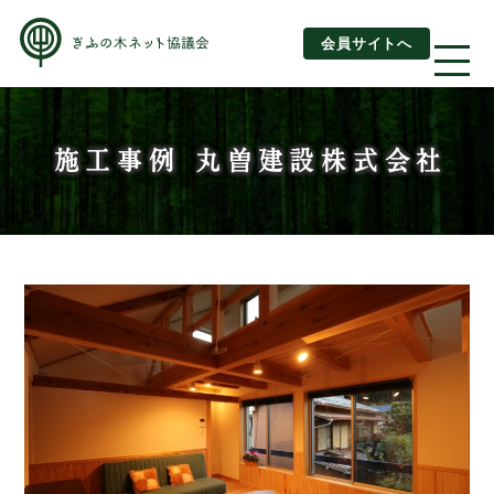
会員サイトへ
About us
施工事例 丸曽建設株式会社
ぎふの木ネットとは
ぎふの木ネットとSDGs
ご利用ガイド
はじめてご利用されるお客様へ
運営団体情報
活動報告