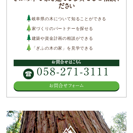
ださい
参加企業/団体一覧
岐阜県の木について知ることができる
家づくりのパートナーを探せる
Column
建築や資金計画の相談ができる
「ぎふの木の家」を見学できる
構造材パッケージ
潜入！岐阜県産材ができるまで
お問合せはこちら
058-271-3111
知ってほしい木のコト森のコト
お問合せフォーム
Dr.みのりんの実験室
対談シリーズ
ぎふの木コラム