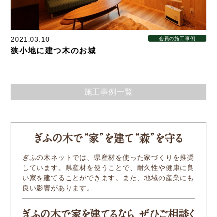
新着情報
Service
2021.03.10
会員の施工事例
狭小地に建つ木のお城
企業検索
ぎふの木ガーデン
施工事例一覧
ぎふの木ネットの家づくり
住宅ストック事業
ぎふの木
で
“家
”
を建
て
“森
”
を守る
補助金・お得情報
ぎふの木ネットでは、県産材を使った家づくりを推奨
しています。県産材を使うことで、耐久性や健康に良
モクタウンとは
い家を建てることができます。また、地域の産業にも
良い影響があります。
施工事例
岐阜県産材商品
ぎふの木で家を建てるなら、ぜひご相談く