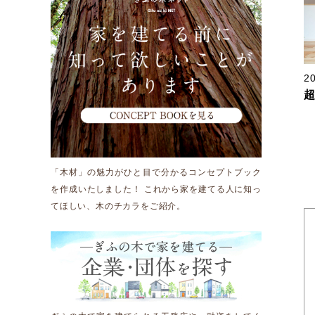
運営団体情報
活動報告
新着情報
20
「木材」の魅力がひと目で分かるコンセプトブック
Other
を作成いたしました！ これから家を建てる人に知っ
てほしい、木のチカラをご紹介。
お問い合わせ