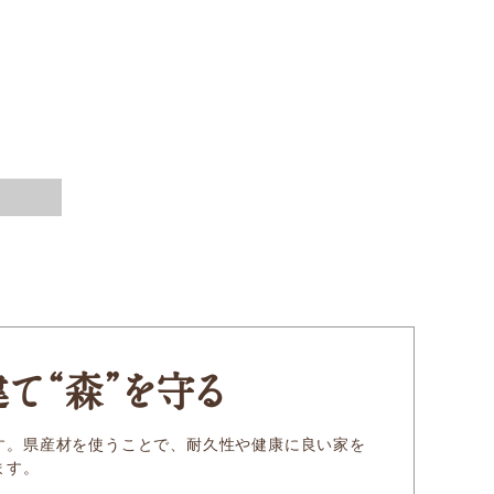
対談シリーズ
ぎふの木コラム
覧
建
て
“森
”
を守る
す。県産材を使うことで、耐久性や健康に良い家を
ます。