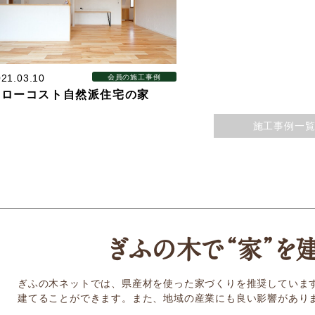
補助金・お得情報
モクタウンとは
施工事例
21.03.10
会員の施工事例
超ローコスト自然派住宅の家
岐阜県産材商品
施工事例一
参加企業/団体一覧
ぎふの木
で
“家
”
を
ぎふの木ネットでは、県産材を使った家づくりを推奨していま
建てることができます。また、地域の産業にも良い影響があり