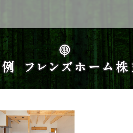
Service
例 フレンズホーム
企業検索
ぎふの木ガーデン
ぎふの木ネットの家づくり
住宅ストック事業