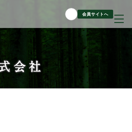
会員サイトへ
Column
株式会社
構造材パッケージ
潜入！岐阜県産材ができるまで
知ってほしい木のコト森のコト
Dr.みのりんの実験室