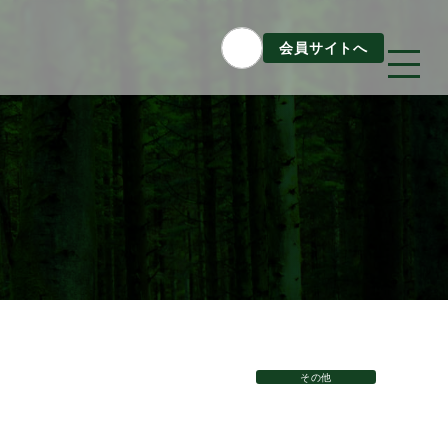
会員サイトへ
Column
構造材パッケージ
潜入！岐阜県産材ができるまで
知ってほしい木のコト森のコト
その他
Dr.みのりんの実験室