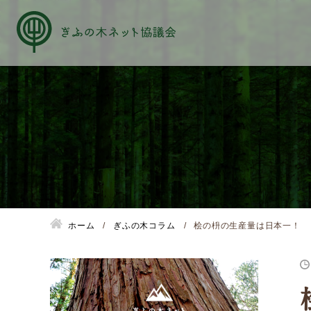
About us
ぎふの木ネットとは
ホーム
ぎふの木コラム
桧の枡の生産量は日本一！
ぎふの木ネットとSDGs
ご利用ガイド
はじめてご利用されるお客様へ