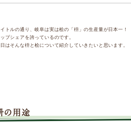
補助金・お得情報
モクタウンとは
施工事例
タイトルの通り、岐阜は実は桧の「枡」の生産量が日本一！
トップシェアを誇っているのです。
岐阜県産材商品
今日はそんな枡と桧について紹介していきたいと思います。
参加企業/団体一覧
枡の用途