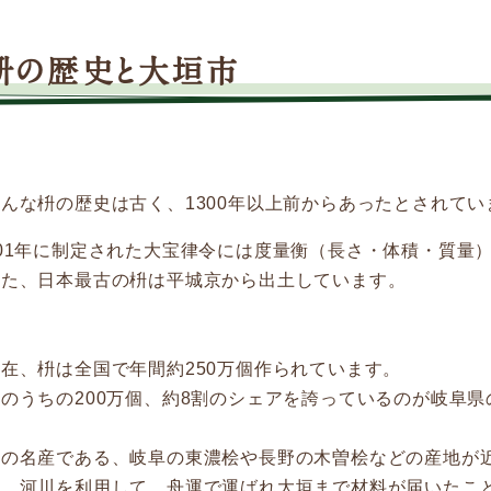
枡の歴史と大垣市
んな枡の歴史は古く、1300年以上前からあったとされてい
701年に制定された大宝律令には度量衡（長さ・体積・質量
また、日本最古の枡は平城京から出土しています。
在、枡は全国で年間約250万個作られています。
そのうちの200万個、約8割のシェアを誇っているのが岐阜
檜の名産である、岐阜の東濃桧や長野の木曽桧などの産地が
り、河川を利用して、舟運で運ばれ大垣まで材料が届いたこ