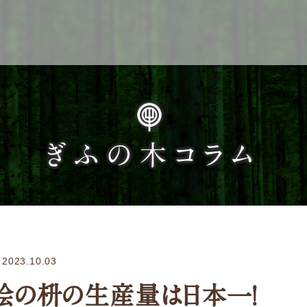
Service
ぎふの木コラム
企業検索
ぎふの木ガーデン
ぎふの木ネットの家づくり
2023.10.03
住宅ストック事業
桧の枡の生産量は日本一！