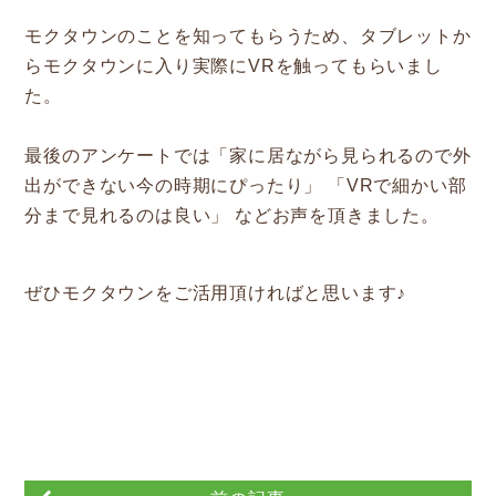
参加企業/団体一覧
モクタウンのことを知ってもらうため、タブレットか
らモクタウンに入り実際にVRを触ってもらいまし
た。
Column
最後のアンケートでは「家に居ながら見られるので外
出ができない今の時期にぴったり」 「VRで細かい部
構造材パッケージ
分まで見れるのは良い」 などお声を頂きました。
潜入！岐阜県産材ができるまで
知ってほしい木のコト森のコト
ぜひモクタウンをご活用頂ければと思います♪
Dr.みのりんの実験室
対談シリーズ
ぎふの木コラム