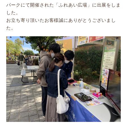
新着情報
パークにて開催された「ふれあい広場」に出展をしま
した。
お立ち寄り頂いたお客様誠にありがとうございまし
Service
た。
企業検索
ぎふの木ガーデン
ぎふの木ネットの家づくり
住宅ストック事業
補助金・お得情報
モクタウンとは
施工事例
岐阜県産材商品