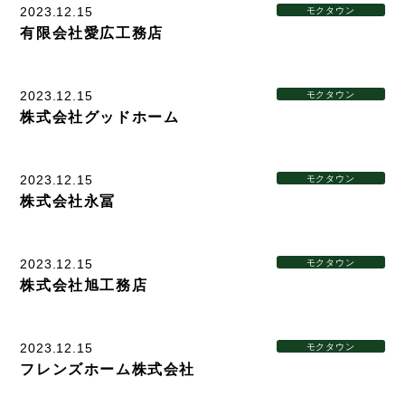
新着情報
2023.12.15
モクタウン
有限会社愛広工務店
Service
2023.12.15
モクタウン
株式会社グッドホーム
企業検索
ぎふの木ガーデン
2023.12.15
モクタウン
株式会社永冨
ぎふの木ネットの家づくり
住宅ストック事業
2023.12.15
モクタウン
補助金・お得情報
株式会社旭工務店
モクタウンとは
2023.12.15
モクタウン
施工事例
フレンズホーム株式会社
岐阜県産材商品