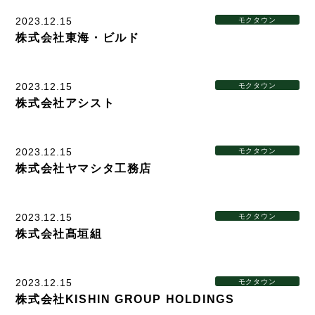
参加企業/団体一覧
2023.12.15
モクタウン
株式会社東海・ビルド
Column
2023.12.15
モクタウン
株式会社アシスト
構造材パッケージ
潜入！岐阜県産材ができるまで
2023.12.15
モクタウン
株式会社ヤマシタ工務店
知ってほしい木のコト森のコト
Dr.みのりんの実験室
2023.12.15
モクタウン
対談シリーズ
株式会社髙垣組
ぎふの木コラム
2023.12.15
モクタウン
株式会社KISHIN GROUP HOLDINGS