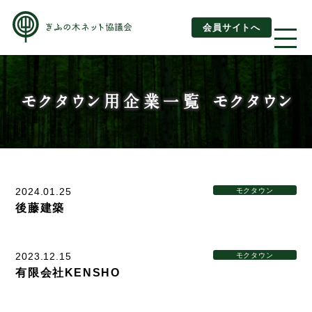
会員サイトへ
About us
モクタウン用企業一覧 モクタウン
ぎふの木ネットとは
ぎふの木ネットとSDGs
2024.01.25
モクタウン
ご利用ガイド
後藤建築
はじめてご利用されるお客様へ
2023.12.15
モクタウン
運営団体情報
有限会社KENSHO
活動報告