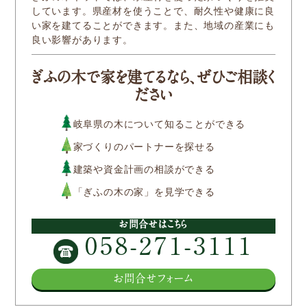
しています。県産材を使うことで、耐久性や健康に良
参加企業/団体一覧
い家を建てることができます。また、地域の産業にも
良い影響があります。
Column
ぎふの木で家を建てるなら、ぜひご相談く
ださい
構造材パッケージ
岐阜県の木について知ることができる
潜入！岐阜県産材ができるまで
家づくりのパートナーを探せる
建築や資金計画の相談ができる
知ってほしい木のコト森のコト
「ぎふの木の家」を見学できる
Dr.みのりんの実験室
お問合せはこちら
対談シリーズ
058-271-3111
ぎふの木コラム
お問合せフォーム