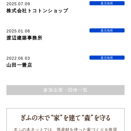
新着情報
2025.07.09
鹿児島県
株式会社トコトンショップ
Service
2025.01.08
鹿児島県
渡辺建築事務所
企業検索
ぎふの木ガーデン
2022.06.03
鹿児島県
山田一畳店
ぎふの木ネットの家づくり
住宅ストック事業
参加企業・団体一覧
補助金・お得情報
モクタウンとは
施工事例
ぎふの木
で
“家
”
を建
て
“森
”
を守る
岐阜県産材商品
ぎふの木ネットでは、県産材を使った家づくりを推奨