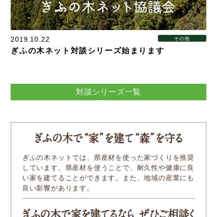
新着情報
Service
2019.10.22
その他
ぎふの木ネット対談シリーズ始まります
企業検索
ぎふの木ガーデン
対談シリーズ一覧
ぎふの木ネットの家づくり
住宅ストック事業
ぎふの木
で
“家
”
を建
て
“森
”
を守る
補助金・お得情報
ぎふの木ネットでは、県産材を使った家づくりを推奨
しています。県産材を使うことで、耐久性や健康に良
モクタウンとは
い家を建てることができます。また、地域の産業にも
良い影響があります。
施工事例
岐阜県産材商品
ぎふの木で家を建てるなら、ぜひご相談く