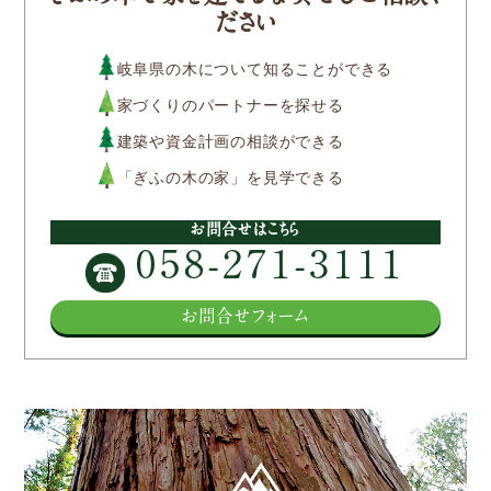
ださい
参加企業/団体一覧
岐阜県の木について知ることができる
家づくりのパートナーを探せる
Column
建築や資金計画の相談ができる
「ぎふの木の家」を見学できる
構造材パッケージ
潜入！岐阜県産材ができるまで
お問合せはこちら
058-271-3111
知ってほしい木のコト森のコト
お問合せフォーム
Dr.みのりんの実験室
対談シリーズ
ぎふの木コラム