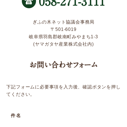
058-271-3111
新着情報
Service
ぎふの木ネット協議会事務局
〒501-6019
岐阜県羽島郡岐南町みやまち1-3
企業検索
(ヤマガタヤ産業株式会社内)
ぎふの木ガーデン
お問い合わせフォーム
ぎふの木ネットの家づくり
住宅ストック事業
下記フォームに必要事項を入力後、確認ボタンを押し
補助金・お得情報
てください。
モクタウンとは
施工事例
件名
岐阜県産材商品