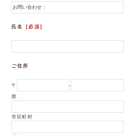
参加企業/団体一覧
氏名
[必須]
Column
構造材パッケージ
潜入！岐阜県産材ができるまで
ご住所
知ってほしい木のコト森のコト
〒
-
Dr.みのりんの実験室
県
対談シリーズ
ぎふの木コラム
市区町村