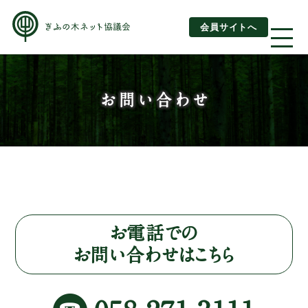
会員サイトへ
About us
お問い合わせ
ぎふの木ネットとは
ぎふの木ネットとSDGs
ご利用ガイド
はじめてご利用されるお客様へ
お電話での
お問い合わせはこちら
運営団体情報
活動報告