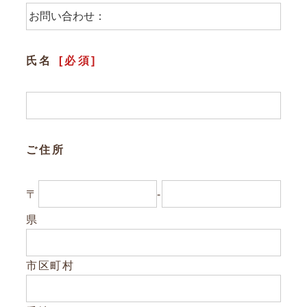
参加企業/団体一覧
氏名
[必須]
Column
構造材パッケージ
潜入！岐阜県産材ができるまで
ご住所
知ってほしい木のコト森のコト
〒
-
Dr.みのりんの実験室
県
対談シリーズ
ぎふの木コラム
市区町村