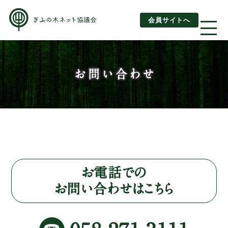
会員サイトへ
About us
お問い合わせ
ぎふの木ネットとは
ぎふの木ネットとSDGs
ご利用ガイド
はじめてご利用されるお客様へ
お電話での
お問い合わせはこちら
運営団体情報
活動報告