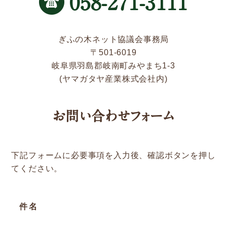
058-271-3111
新着情報
Service
ぎふの木ネット協議会事務局
〒501-6019
岐阜県羽島郡岐南町みやまち1-3
企業検索
(ヤマガタヤ産業株式会社内)
ぎふの木ガーデン
お問い合わせフォーム
ぎふの木ネットの家づくり
住宅ストック事業
下記フォームに必要事項を入力後、確認ボタンを押し
補助金・お得情報
てください。
モクタウンとは
施工事例
件名
岐阜県産材商品