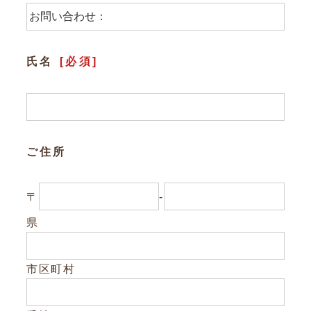
参加企業/団体一覧
氏名
[必須]
Column
構造材パッケージ
潜入！岐阜県産材ができるまで
ご住所
知ってほしい木のコト森のコト
〒
-
Dr.みのりんの実験室
県
対談シリーズ
ぎふの木コラム
市区町村