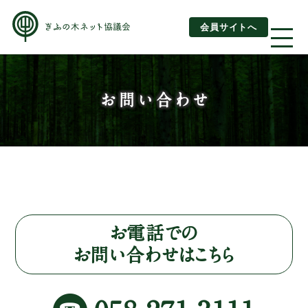
会員サイトへ
About us
お問い合わせ
ぎふの木ネットとは
ぎふの木ネットとSDGs
ご利用ガイド
はじめてご利用されるお客様へ
お電話での
お問い合わせはこちら
運営団体情報
活動報告