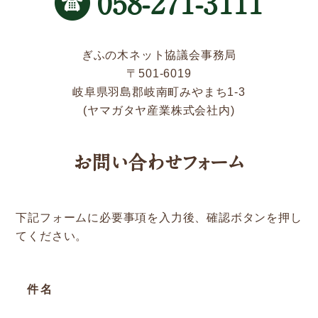
058-271-3111
新着情報
Service
ぎふの木ネット協議会事務局
〒501-6019
岐阜県羽島郡岐南町みやまち1-3
企業検索
(ヤマガタヤ産業株式会社内)
ぎふの木ガーデン
お問い合わせフォーム
ぎふの木ネットの家づくり
住宅ストック事業
下記フォームに必要事項を入力後、確認ボタンを押し
補助金・お得情報
てください。
モクタウンとは
施工事例
件名
岐阜県産材商品