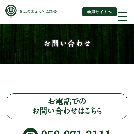
会員サイトへ
About us
お問い合わせ
ぎふの木ネットとは
ぎふの木ネットとSDGs
ご利用ガイド
はじめてご利用されるお客様へ
お電話での
お問い合わせはこちら
運営団体情報
活動報告