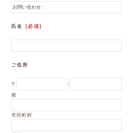
参加企業/団体一覧
氏名
[必須]
Column
構造材パッケージ
潜入！岐阜県産材ができるまで
ご住所
知ってほしい木のコト森のコト
〒
-
Dr.みのりんの実験室
県
対談シリーズ
ぎふの木コラム
市区町村