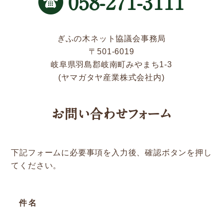
058-271-3111
新着情報
Service
ぎふの木ネット協議会事務局
〒501-6019
岐阜県羽島郡岐南町みやまち1-3
企業検索
(ヤマガタヤ産業株式会社内)
ぎふの木ガーデン
お問い合わせフォーム
ぎふの木ネットの家づくり
住宅ストック事業
下記フォームに必要事項を入力後、確認ボタンを押し
補助金・お得情報
てください。
モクタウンとは
施工事例
件名
岐阜県産材商品