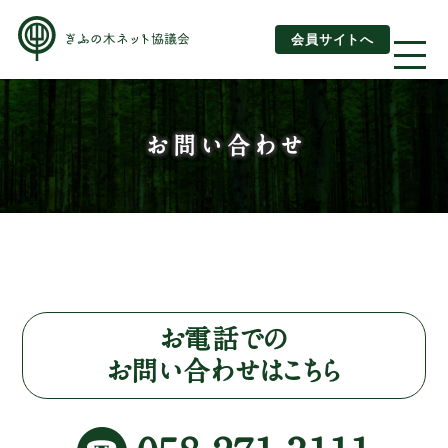
会員サイトへ
About us
お問い合わせ
ぎふの木ネットとは
ぎふの木ネットとSDGs
ご利用ガイド
はじめてご利用されるお客様へ
お電話での
お問い合わせはこちら
運営団体情報
活動報告