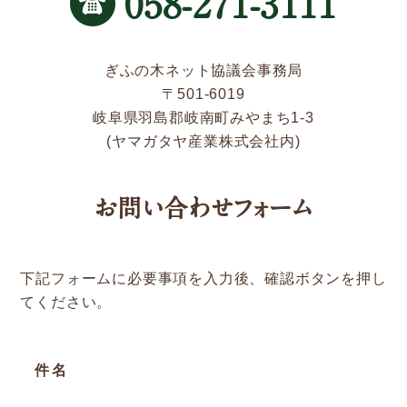
058-271-3111
新着情報
Service
ぎふの木ネット協議会事務局
〒501-6019
岐阜県羽島郡岐南町みやまち1-3
企業検索
(ヤマガタヤ産業株式会社内)
ぎふの木ガーデン
お問い合わせフォーム
ぎふの木ネットの家づくり
住宅ストック事業
下記フォームに必要事項を入力後、確認ボタンを押し
補助金・お得情報
てください。
モクタウンとは
施工事例
件名
岐阜県産材商品