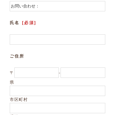
参加企業/団体一覧
氏名
[必須]
Column
構造材パッケージ
潜入！岐阜県産材ができるまで
ご住所
知ってほしい木のコト森のコト
〒
-
Dr.みのりんの実験室
県
対談シリーズ
ぎふの木コラム
市区町村