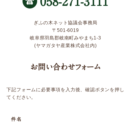
058-271-3111
新着情報
Service
ぎふの木ネット協議会事務局
〒501-6019
岐阜県羽島郡岐南町みやまち1-3
企業検索
(ヤマガタヤ産業株式会社内)
ぎふの木ガーデン
お問い合わせフォーム
ぎふの木ネットの家づくり
住宅ストック事業
下記フォームに必要事項を入力後、確認ボタンを押し
補助金・お得情報
てください。
モクタウンとは
施工事例
件名
岐阜県産材商品