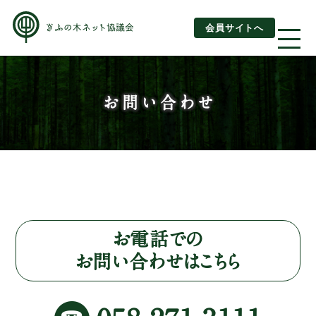
会員サイトへ
About us
お問い合わせ
ぎふの木ネットとは
ぎふの木ネットとSDGs
ご利用ガイド
はじめてご利用されるお客様へ
お電話での
お問い合わせはこちら
運営団体情報
活動報告