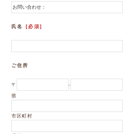
参加企業/団体一覧
氏名
[必須]
Column
構造材パッケージ
潜入！岐阜県産材ができるまで
ご住所
知ってほしい木のコト森のコト
〒
-
Dr.みのりんの実験室
県
対談シリーズ
ぎふの木コラム
市区町村