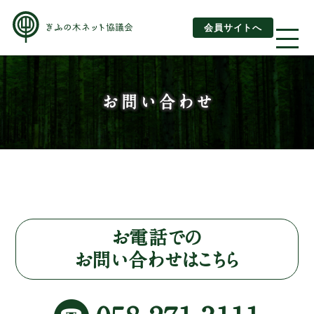
会員サイトへ
About us
お問い合わせ
ぎふの木ネットとは
ぎふの木ネットとSDGs
ご利用ガイド
はじめてご利用されるお客様へ
お電話での
お問い合わせはこちら
運営団体情報
活動報告