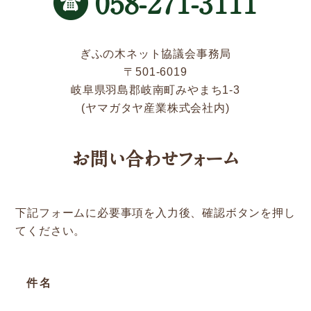
058-271-3111
新着情報
Service
ぎふの木ネット協議会事務局
〒501-6019
岐阜県羽島郡岐南町みやまち1-3
企業検索
(ヤマガタヤ産業株式会社内)
ぎふの木ガーデン
お問い合わせフォーム
ぎふの木ネットの家づくり
住宅ストック事業
下記フォームに必要事項を入力後、確認ボタンを押し
補助金・お得情報
てください。
モクタウンとは
施工事例
件名
岐阜県産材商品