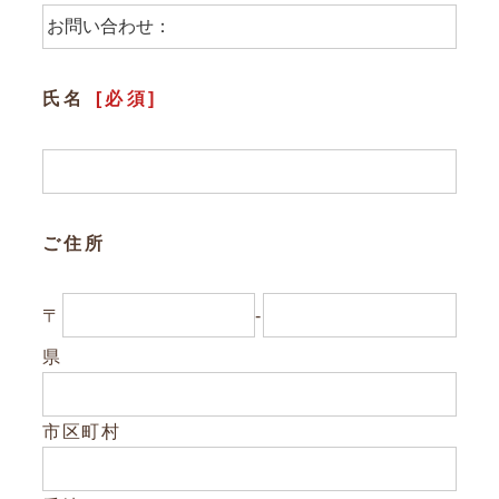
参加企業/団体一覧
氏名
[必須]
Column
構造材パッケージ
潜入！岐阜県産材ができるまで
ご住所
知ってほしい木のコト森のコト
〒
-
Dr.みのりんの実験室
県
対談シリーズ
ぎふの木コラム
市区町村